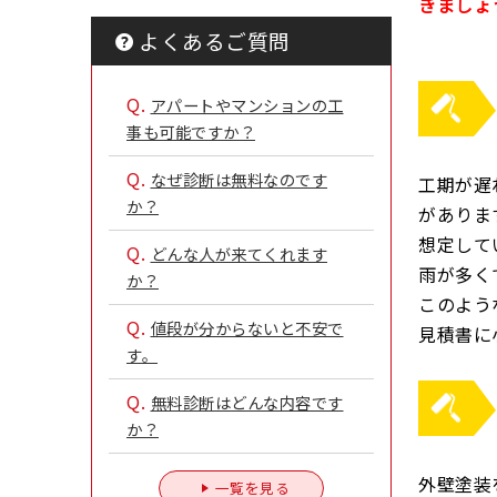
きましょ
よくあるご質問
Q.
アパートやマンションの工
事も可能ですか？
Q.
なぜ診断は無料なのです
工期が遅
か？
がありま
想定して
Q.
どんな人が来てくれます
雨が多く
か？
このよう
Q.
値段が分からないと不安で
見積書に
す。
Q.
無料診断はどんな内容です
か？
外壁塗装
一覧を見る