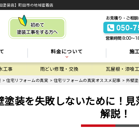
田塗装店】町田市の地域密着店
て
料金について
施
水工事
雨どい修理・交換
瓦屋根・漆喰
報
>
住宅リフォームの真実
>
住宅リフォームの真実オススメ記事
>
外壁塗
壁塗装を失敗しないために！見
解説！