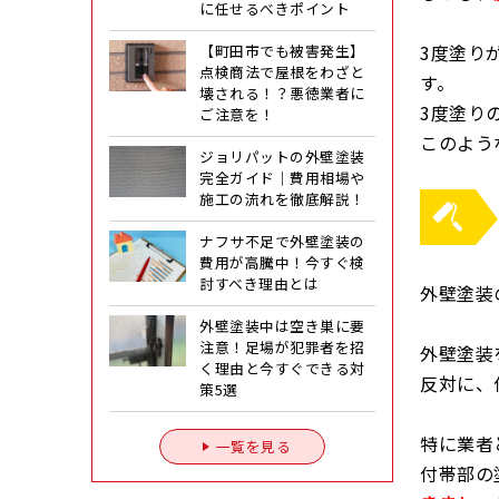
に任せるべきポイント
3度塗り
【町田市でも被害発生】
点検商法で屋根をわざと
す。
壊される！？悪徳業者に
3度塗り
ご注意を！
このよう
ジョリパットの外壁塗装
完全ガイド｜費用相場や
施工の流れを徹底解説！
ナフサ不足で外壁塗装の
費用が高騰中！今すぐ検
討すべき理由とは
外壁塗装
外壁塗装中は空き巣に要
注意！足場が犯罪者を招
外壁塗装
く理由と今すぐできる対
反対に、
策5選
特に業者
一覧を見る
付帯部の