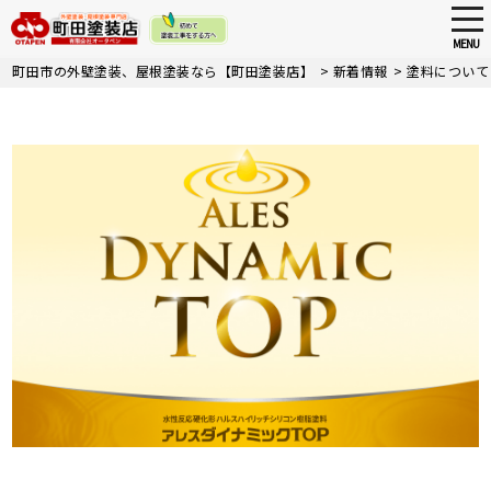
tog
nav
MENU
Skip
町田市の外壁塗装、屋根塗装なら【町田塗装店】
>
新着情報
>
塗料について
to
main
content