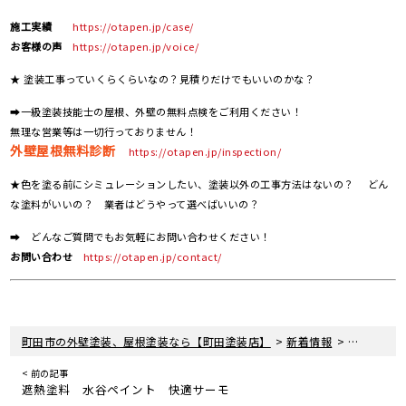
施工実績
https://otapen.jp/case/
お客様の声
https://otapen.jp/voice/
★ 塗装工事っていくらくらいなの？見積りだけでもいいのかな？
➡一級塗装技能士の屋根、外壁の無料点検をご利用ください！
無理な営業等は一切行っておりません！
外壁屋根無料診断
https://otapen.jp/inspection/
★色を塗る前にシミュレーションしたい、塗装以外の工事方法はないの？ どん
な塗料がいいの？ 業者はどうやって選べばいいの？
➡ どんなご質問でもお気軽にお問い合わせください！
お問い合わせ
https://otapen.jp/contact/
>
>
町田市の外壁塗装、屋根塗装なら【町田塗装店】
新着情報
塗料につい
< 前の記事
遮熱塗料 水谷ペイント 快適サーモ