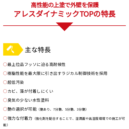
高性能の上塗で外壁を保護
アレスダイナミックTOPの特長
主な特長
○
最上位品フッソに迫る高耐候性
○
樹脂性能を最大限に引き出すラジカル制御技術を採用
○
超低汚染
○
カビ、藻が付着しにくい
○
臭気の少ない水性塗料
○
艶の選択が可能
（艶あり、7分艶、5分艶、3分艶）
○
強力な付着力
（強化剤を配合することで、湿潤面や高湿度環境での施工が可
能）