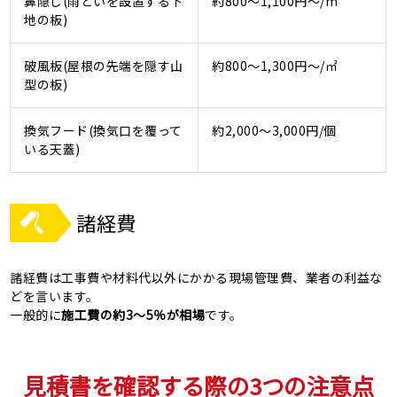
鼻隠し(雨どいを設置する下
約800～1,100円～/m
地の板)
破風板(屋根の先端を隠す山
約800～1,300円～/㎡
型の板)
換気フード(換気口を覆って
約2,000～3,000円/個
いる天蓋)
諸経費
諸経費は工事費や材料代以外にかかる現場管理費、業者の利益な
どを言います。
一般的に
施工費の約3～5％が相場
です。
見積書を確認する際の3つの注意点