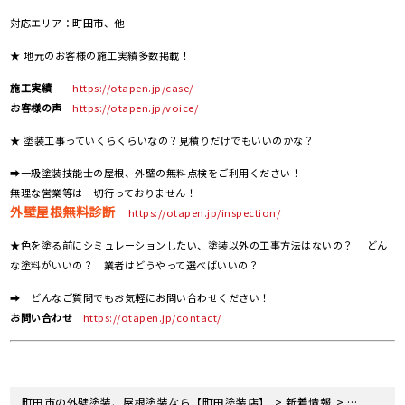
対応エリア：町田市、他
★ 地元のお客様の施工実績多数掲載！
施工実績
https://otapen.jp/case/
お客様の声
https://otapen.jp/voice/
★ 塗装工事っていくらくらいなの？見積りだけでもいいのかな？
➡一級塗装技能士の屋根、外壁の無料点検をご利用ください！
無理な営業等は一切行っておりません！
外壁屋根無料診断
https://otapen.jp/inspection/
★色を塗る前にシミュレーションしたい、塗装以外の工事方法はないの？ どん
な塗料がいいの？ 業者はどうやって選べばいいの？
➡ どんなご質問でもお気軽にお問い合わせください！
お問い合わせ
https://otapen.jp/contact/
>
>
町田市の外壁塗装、屋根塗装なら【町田塗装店】
新着情報
住宅リフォ