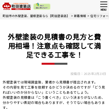
tog
nav
MENU
Skip
町田市の外壁塗装、屋根塗装なら【町田塗装店】
>
新着情報
>
住宅リフォー
to
main
content
外壁塗装の見積書の見方と費
用相場！注意点も確認して満
足できる工事を！
投稿日：2025年2月23日
外壁塗装では現場調査後、業者から見積書が提出されます。
その内容を見て工事を依頼するかどうか決めるのですが「どう見
ればいいのか分からない」ということもあるでしょう。
外壁塗装の見積書は「こう書くべき」という決まりがないため、
分かりやすい表記の場合もありますが、そうでない場合もありま
す。