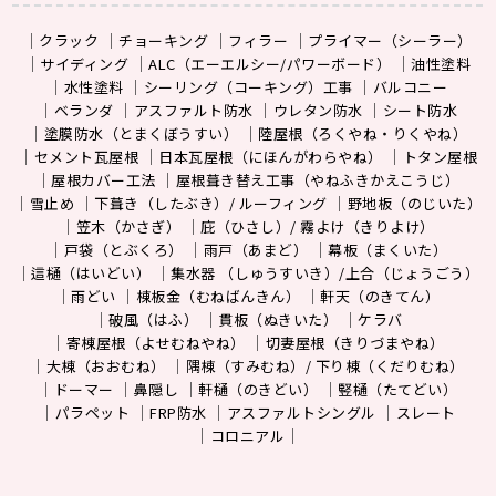
クラック
チョーキング
フィラー
プライマー（シーラー）
サイディング
ALC（エーエルシー/パワーボード）
油性塗料
水性塗料
シーリング（コーキング）工事
バルコニー
ベランダ
アスファルト防水
ウレタン防水
シート防水
塗膜防水（とまくぼうすい）
陸屋根（ろくやね・りくやね）
セメント瓦屋根
日本瓦屋根（にほんがわらやね）
トタン屋根
屋根カバー工法
屋根葺き替え工事（やねふきかえこうじ）
雪止め
下葺き（したぶき）/ ルーフィング
野地板（のじいた）
笠木（かさぎ）
庇（ひさし）/ 霧よけ（きりよけ）
戸袋（とぶくろ）
雨戸（あまど）
幕板（まくいた）
這樋（はいどい）
集水器 （しゅうすいき）/上合（じょうごう）
雨どい
棟板金（むねばんきん）
軒天（のきてん）
破風（はふ）
貫板（ぬきいた）
ケラバ
寄棟屋根（よせむねやね）
切妻屋根（きりづまやね）
大棟（おおむね）
隅棟（すみむね）/ 下り棟（くだりむね）
ドーマー
鼻隠し
軒樋（のきどい）
竪樋（たてどい）
パラペット
FRP防水
アスファルトシングル
スレート
コロニアル