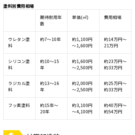
塗料別費用相場
期待耐用年
単価(㎡)
費用相場
数
ウレタン塗
約7～10年
約1,100円
約14万円～
料
～1,600円
21万円
シリコン塗
約10～15
約1,600円
約23万円～
料
年
～2,500円
約33万円
ラジカル塗
約13～16
約2,000円
約25万円～
料
年
～2,500円
約33万円
フッ素塗料
約15年～
約3,100円
約40万円～
20年
～4,100円
約54万円