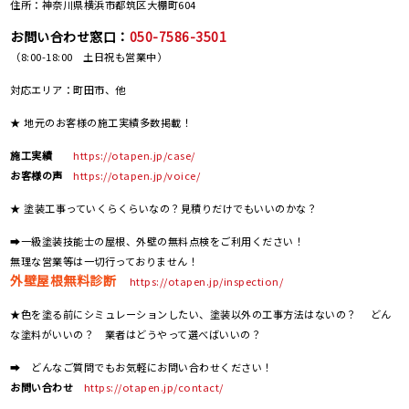
住所：神奈川県横浜市都筑区大棚町604
お問い合わせ窓口：
050-7586-3501
（8:00-18:00 土日祝も営業中）
対応エリア：町田市、他
★ 地元のお客様の施工実績多数掲載！
施工実績
https://otapen.jp/case/
お客様の声
https://otapen.jp/voice/
★ 塗装工事っていくらくらいなの？見積りだけでもいいのかな？
➡一級塗装技能士の屋根、外壁の無料点検をご利用ください！
無理な営業等は一切行っておりません！
外壁屋根無料診断
https://otapen.jp/inspection/
★色を塗る前にシミュレーションしたい、塗装以外の工事方法はないの？ どん
な塗料がいいの？ 業者はどうやって選べばいいの？
➡ どんなご質問でもお気軽にお問い合わせください！
お問い合わせ
https://otapen.jp/contact/