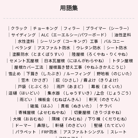
用語集
クラック
チョーキング
フィラー
プライマー（シーラー）
サイディング
ALC（エーエルシー/パワーボード）
油性塗料
水性塗料
シーリング（コーキング）工事
バルコニー
ベランダ
アスファルト防水
ウレタン防水
シート防水
塗膜防水（とまくぼうすい）
陸屋根（ろくやね・りくやね）
セメント瓦屋根
日本瓦屋根（にほんがわらやね）
トタン屋根
屋根カバー工法
屋根葺き替え工事（やねふきかえこうじ）
雪止め
下葺き（したぶき）/ ルーフィング
野地板（のじいた）
笠木（かさぎ）
庇（ひさし）/ 霧よけ（きりよけ）
戸袋（とぶくろ）
雨戸（あまど）
幕板（まくいた）
這樋（はいどい）
集水器 （しゅうすいき）/上合（じょうごう）
雨どい
棟板金（むねばんきん）
軒天（のきてん）
破風（はふ）
貫板（ぬきいた）
ケラバ
寄棟屋根（よせむねやね）
切妻屋根（きりづまやね）
大棟（おおむね）
隅棟（すみむね）/ 下り棟（くだりむね）
ドーマー
鼻隠し
軒樋（のきどい）
竪樋（たてどい）
パラペット
FRP防水
アスファルトシングル
スレート