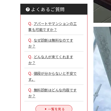
よくあるご質問
Q.
アパートやマンションの工
事も可能ですか？
Q.
なぜ診断は無料なのです
か？
Q.
どんな人が来てくれます
か？
Q.
値段が分からないと不安で
す。
Q.
無料診断はどんな内容です
か？
一覧を見る