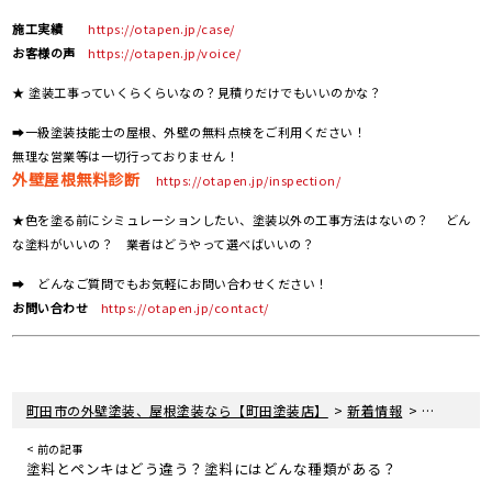
施工実績
https://otapen.jp/case/
お客様の声
https://otapen.jp/voice/
★ 塗装工事っていくらくらいなの？見積りだけでもいいのかな？
➡一級塗装技能士の屋根、外壁の無料点検をご利用ください！
無理な営業等は一切行っておりません！
外壁屋根無料診断
https://otapen.jp/inspection/
★色を塗る前にシミュレーションしたい、塗装以外の工事方法はないの？ どん
な塗料がいいの？ 業者はどうやって選べばいいの？
➡ どんなご質問でもお気軽にお問い合わせください！
お問い合わせ
https://otapen.jp/contact/
>
>
町田市の外壁塗装、屋根塗装なら【町田塗装店】
新着情報
現場レポー
< 前の記事
塗料とペンキはどう違う？塗料にはどんな種類がある？