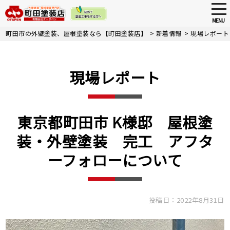
tog
nav
MENU
Skip
町田市の外壁塗装、屋根塗装なら【町田塗装店】
>
新着情報
>
現場レポート
to
main
content
現場レポート
東京都町田市 K様邸 屋根塗
装・外壁塗装 完工 アフタ
ーフォローについて
投稿日：2022年8月31日