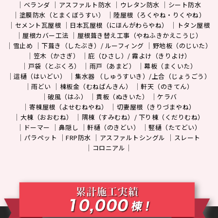
ベランダ
アスファルト防水
ウレタン防水
シート防水
塗膜防水（とまくぼうすい）
陸屋根（ろくやね・りくやね）
セメント瓦屋根
日本瓦屋根（にほんがわらやね）
トタン屋根
屋根カバー工法
屋根葺き替え工事（やねふきかえこうじ）
雪止め
下葺き（したぶき）/ ルーフィング
野地板（のじいた）
笠木（かさぎ）
庇（ひさし）/ 霧よけ（きりよけ）
戸袋（とぶくろ）
雨戸（あまど）
幕板（まくいた）
這樋（はいどい）
集水器 （しゅうすいき）/上合（じょうごう）
雨どい
棟板金（むねばんきん）
軒天（のきてん）
破風（はふ）
貫板（ぬきいた）
ケラバ
寄棟屋根（よせむねやね）
切妻屋根（きりづまやね）
大棟（おおむね）
隅棟（すみむね）/ 下り棟（くだりむね）
ドーマー
鼻隠し
軒樋（のきどい）
竪樋（たてどい）
パラペット
FRP防水
アスファルトシングル
スレート
コロニアル