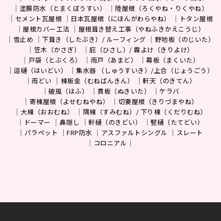
塗膜防水（とまくぼうすい）
陸屋根（ろくやね・りくやね）
セメント瓦屋根
日本瓦屋根（にほんがわらやね）
トタン屋根
屋根カバー工法
屋根葺き替え工事（やねふきかえこうじ）
雪止め
下葺き（したぶき）/ ルーフィング
野地板（のじいた）
笠木（かさぎ）
庇（ひさし）/ 霧よけ（きりよけ）
戸袋（とぶくろ）
雨戸（あまど）
幕板（まくいた）
這樋（はいどい）
集水器 （しゅうすいき）/上合（じょうごう）
雨どい
棟板金（むねばんきん）
軒天（のきてん）
破風（はふ）
貫板（ぬきいた）
ケラバ
寄棟屋根（よせむねやね）
切妻屋根（きりづまやね）
大棟（おおむね）
隅棟（すみむね）/ 下り棟（くだりむね）
ドーマー
鼻隠し
軒樋（のきどい）
竪樋（たてどい）
パラペット
FRP防水
アスファルトシングル
スレート
コロニアル