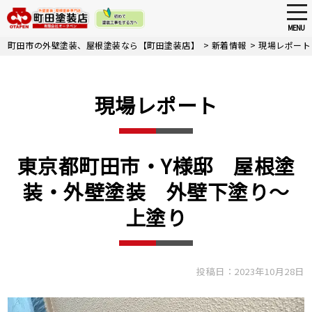
tog
nav
MENU
Skip
町田市の外壁塗装、屋根塗装なら【町田塗装店】
>
新着情報
>
現場レポート
to
main
content
現場レポート
東京都町田市・Y様邸 屋根塗
装・外壁塗装 外壁下塗り～
上塗り
投稿日：2023年10月28日