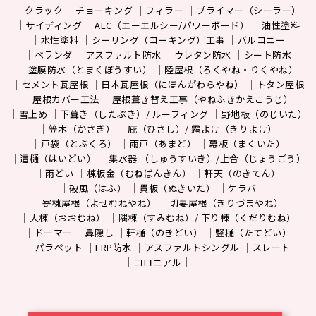
クラック
チョーキング
フィラー
プライマー（シーラー）
サイディング
ALC（エーエルシー/パワーボード）
油性塗料
水性塗料
シーリング（コーキング）工事
バルコニー
ベランダ
アスファルト防水
ウレタン防水
シート防水
塗膜防水（とまくぼうすい）
陸屋根（ろくやね・りくやね）
セメント瓦屋根
日本瓦屋根（にほんがわらやね）
トタン屋根
屋根カバー工法
屋根葺き替え工事（やねふきかえこうじ）
雪止め
下葺き（したぶき）/ ルーフィング
野地板（のじいた）
笠木（かさぎ）
庇（ひさし）/ 霧よけ（きりよけ）
戸袋（とぶくろ）
雨戸（あまど）
幕板（まくいた）
這樋（はいどい）
集水器 （しゅうすいき）/上合（じょうごう）
雨どい
棟板金（むねばんきん）
軒天（のきてん）
破風（はふ）
貫板（ぬきいた）
ケラバ
寄棟屋根（よせむねやね）
切妻屋根（きりづまやね）
大棟（おおむね）
隅棟（すみむね）/ 下り棟（くだりむね）
ドーマー
鼻隠し
軒樋（のきどい）
竪樋（たてどい）
パラペット
FRP防水
アスファルトシングル
スレート
コロニアル