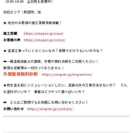
（8:00-18:00 土日祝も営業中）
対応エリア：町田市、他
★ 地元のお客様の施工実績多数掲載！
施工実績
https://otapen.jp/case/
お客様の声
https://otapen.jp/voice/
★ 塗装工事っていくらくらいなの？見積りだけでもいいのかな？
➡一級塗装技能士の屋根、外壁の無料点検をご利用ください！
無理な営業等は一切行っておりません！
外壁屋根無料診断
https://otapen.jp/inspection/
★色を塗る前にシミュレーションしたい、塗装以外の工事方法はないの？ どん
な塗料がいいの？ 業者はどうやって選べばいいの？
➡ どんなご質問でもお気軽にお問い合わせください！
お問い合わせ
https://otapen.jp/contact/