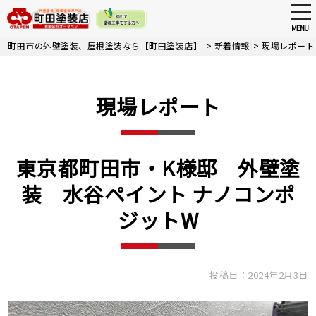
tog
nav
MENU
Skip
町田市の外壁塗装、屋根塗装なら【町田塗装店】
>
新着情報
>
現場レポート
to
main
content
現場レポート
東京都町田市・K様邸 外壁塗
装 水谷ペイント ナノコンポ
ジットW
投稿日：2024年2月3日