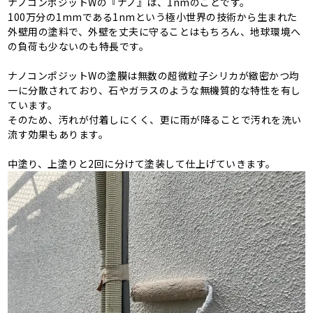
ナノコンポジットWの『ナノ』は、1nmのことです。
100万分の1mmである1nmという極小世界の技術から生まれた
外壁用の塗料で、外壁を丈夫に守ることはもちろん、地球環境へ
の負荷も少ないのも特長です。
ナノコンポジットWの塗膜は無数の超微粒子シリカが緻密かつ均
一に分散されており、石やガラスのような無機質的な特性を有し
ています。
そのため、汚れが付着しにくく、更に雨が降ることで汚れを洗い
流す効果もあります。
中塗り、上塗りと2回に分けて塗装して仕上げていきます。