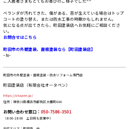
ご入居者さまもとてもお喜びのご様子でした^^
ベランダが汚れてきた、傷がある、苔が生えている場合はトップ
コートの塗り替え、または防水工事の時期かもしれません。
気になる点が出てきたら、町田塗装店へお気軽にご相談くださ
い。
お問合せはこちら
町田市の外壁塗装、屋根塗装なら【町田塗装店】
−N−
町田市の
外壁塗装・屋根塗装・防水リフォーム専門店
町田塗装店（有限会社オータペン）
https://otapen.jp/
住所：神奈川県横浜市都筑区大棚町604
お問い合わせ窓口：
050-7586-3501
（8:00-18:00 土日祝も営業中）
対応エリア：町田市、他