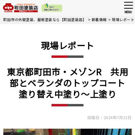
tog
nav
MENU
Skip
町田市の外壁塗装、屋根塗装なら【町田塗装店】
>
新着情報
>
現場レポート
to
main
content
現場レポート
東京都町田市・メゾンR 共用
部とベランダのトップコート
塗り替え中塗り～上塗り
投稿日：2024年7月21日