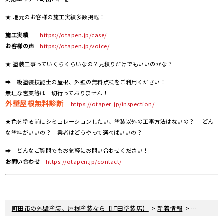
★ 地元のお客様の施工実績多数掲載！
施工実績
https://otapen.jp/case/
お客様の声
https://otapen.jp/voice/
★ 塗装工事っていくらくらいなの？見積りだけでもいいのかな？
➡一級塗装技能士の屋根、外壁の無料点検をご利用ください！
無理な営業等は一切行っておりません！
外壁屋根無料診断
https://otapen.jp/inspection/
★色を塗る前にシミュレーションしたい、塗装以外の工事方法はないの？ どん
な塗料がいいの？ 業者はどうやって選べばいいの？
➡ どんなご質問でもお気軽にお問い合わせください！
お問い合わせ
https://otapen.jp/contact/
>
>
町田市の外壁塗装、屋根塗装なら【町田塗装店】
新着情報
現場レポー