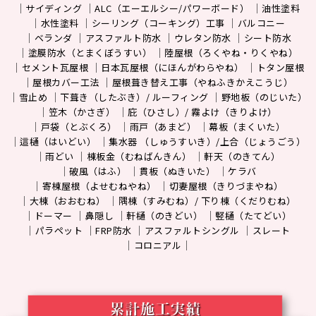
サイディング
ALC（エーエルシー/パワーボード）
油性塗料
水性塗料
シーリング（コーキング）工事
バルコニー
ベランダ
アスファルト防水
ウレタン防水
シート防水
塗膜防水（とまくぼうすい）
陸屋根（ろくやね・りくやね）
セメント瓦屋根
日本瓦屋根（にほんがわらやね）
トタン屋根
屋根カバー工法
屋根葺き替え工事（やねふきかえこうじ）
雪止め
下葺き（したぶき）/ ルーフィング
野地板（のじいた）
笠木（かさぎ）
庇（ひさし）/ 霧よけ（きりよけ）
戸袋（とぶくろ）
雨戸（あまど）
幕板（まくいた）
這樋（はいどい）
集水器 （しゅうすいき）/上合（じょうごう）
雨どい
棟板金（むねばんきん）
軒天（のきてん）
破風（はふ）
貫板（ぬきいた）
ケラバ
寄棟屋根（よせむねやね）
切妻屋根（きりづまやね）
大棟（おおむね）
隅棟（すみむね）/ 下り棟（くだりむね）
ドーマー
鼻隠し
軒樋（のきどい）
竪樋（たてどい）
パラペット
FRP防水
アスファルトシングル
スレート
コロニアル