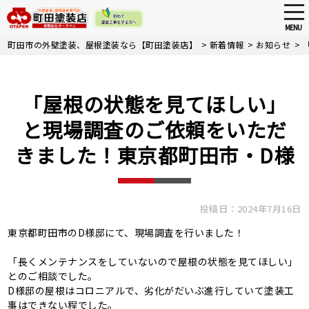
tog
nav
MENU
Skip
町田市の外壁塗装、屋根塗装なら【町田塗装店】
>
新着情報
>
お知らせ
>
to
main
content
「屋根の状態を見てほしい」
と現場調査のご依頼をいただ
きました！東京都町田市・D様
投稿日：2024年7月16日
東京都町田市のD様邸にて、現場調査を行いました！
「長くメンテナンスをしていないので屋根の状態を見てほしい」
とのご相談でした。
D様邸の屋根はコロニアルで、劣化がだいぶ進行していて塗装工
事はできない程でした。