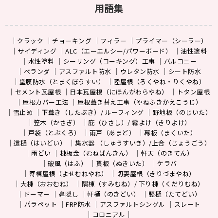
用語集
クラック
チョーキング
フィラー
プライマー（シーラー）
サイディング
ALC（エーエルシー/パワーボード）
油性塗料
水性塗料
シーリング（コーキング）工事
バルコニー
ベランダ
アスファルト防水
ウレタン防水
シート防水
塗膜防水（とまくぼうすい）
陸屋根（ろくやね・りくやね）
セメント瓦屋根
日本瓦屋根（にほんがわらやね）
トタン屋根
屋根カバー工法
屋根葺き替え工事（やねふきかえこうじ）
雪止め
下葺き（したぶき）/ ルーフィング
野地板（のじいた）
笠木（かさぎ）
庇（ひさし）/ 霧よけ（きりよけ）
戸袋（とぶくろ）
雨戸（あまど）
幕板（まくいた）
這樋（はいどい）
集水器 （しゅうすいき）/上合（じょうごう）
雨どい
棟板金（むねばんきん）
軒天（のきてん）
破風（はふ）
貫板（ぬきいた）
ケラバ
寄棟屋根（よせむねやね）
切妻屋根（きりづまやね）
大棟（おおむね）
隅棟（すみむね）/ 下り棟（くだりむね）
ドーマー
鼻隠し
軒樋（のきどい）
竪樋（たてどい）
パラペット
FRP防水
アスファルトシングル
スレート
コロニアル