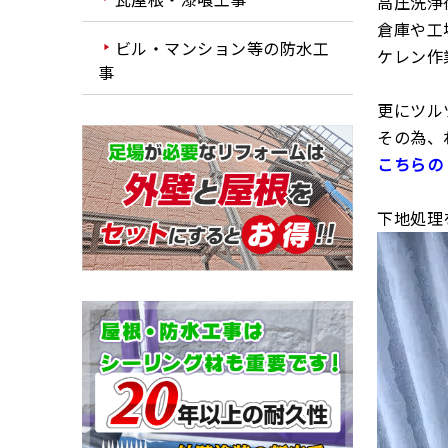
高圧洗浄
倉庫や工
ビル・マンション等の防水工
ケレン作
事
更にツル
その為、
こちらの
下地処理