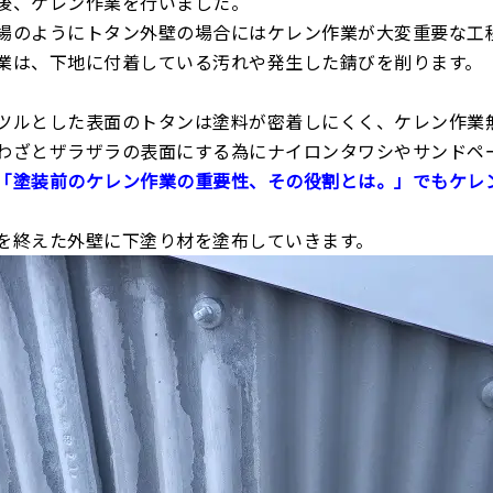
後、ケレン作業を行いました。
場のようにトタン外壁の場合にはケレン作業が大変重要な工
業は、下地に付着している汚れや発生した錆びを削ります。
ツルとした表面のトタンは塗料が密着しにくく、ケレン作業
わざとザラザラの表面にする為にナイロンタワシやサンドペ
「塗装前のケレン作業の重要性、その役割とは。」でもケレ
を終えた外壁に下塗り材を塗布していきます。