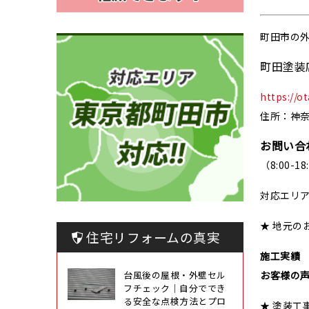
町田市の
町田塗装
https://o
住所：神奈
お問い合
（8:00-
対応エリ
★ 地元の
住宅リフォームの真実
施工実績
台風後の屋根・外壁セル
お客様の
フチェック｜自分ででき
る安全な点検方法とプロ
★ 塗装工