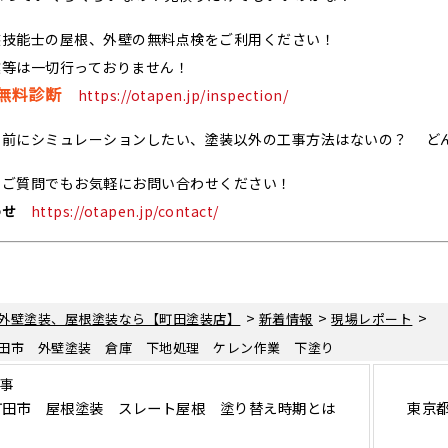
装技能士の屋根、外壁の無料点検をご利用ください！
業等は一切行っておりません！
無料診断
https://otapen.jp/inspection/
る前にシミュレーションしたい、塗装以外の工事方法はないの？ ど
なご質問でもお気軽にお問い合わせください！
わせ
https://otapen.jp/contact/
>
>
>
外壁塗装、屋根塗装なら【町田塗装店】
新着情報
現場レポート
田市 外壁塗装 倉庫 下地処理 ケレン作業 下塗り
記事
町田市 屋根塗装 スレート屋根 塗り替え時期とは
東京