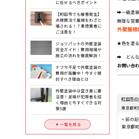
に任せるべきポイント
➡一級塗
【町田市でも被害発生】
点検商法で屋根をわざと
無理な営
壊される！？悪徳業者に
外壁屋根
ご注意を！
★色を塗
ジョリパットの外壁塗装
完全ガイド｜費用相場や
施工の流れを徹底解説！
➡ どん
お問い合
ナフサ不足で外壁塗装の
費用が高騰中！今すぐ検
討すべき理由とは
外壁塗装中は空き巣に要
注意！足場が犯罪者を招
町田市の
く理由と今すぐできる対
東京都町
策5選
< 前の
一覧を見る
東京都