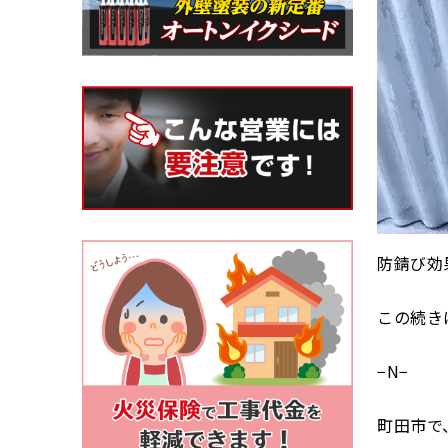
防錆び効
この続き
−N−
町田市で