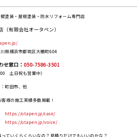
外壁塗装・屋根塗装・防水リフォーム専門店
店（有限会社オータペン）
tapen.jp/
川県横浜市都筑区大棚町604
わせ窓口：
050-7586-3501
18:00 土日祝も営業中）
ア：町田市、他
お客様の施工実績多数掲載！
https://otapen.jp/case/
声
https://otapen.jp/voice/
事っていくらくらいなの？見積りだけでもいいのかな？