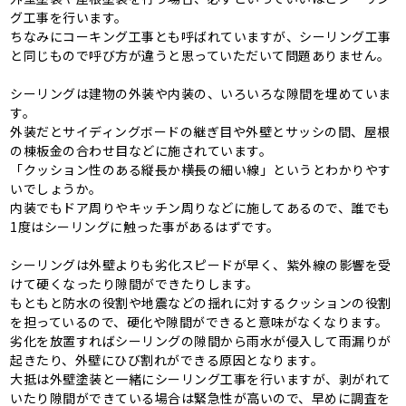
グ工事を行います。
ちなみにコーキング工事とも呼ばれていますが、シーリング工事
と同じもので呼び方が違うと思っていただいて問題ありません。
シーリングは建物の外装や内装の、いろいろな隙間を埋めていま
す。
外装だとサイディングボードの継ぎ目や外壁とサッシの間、屋根
の棟板金の合わせ目などに施されています。
「クッション性のある縦長か横長の細い線」というとわかりやす
いでしょうか。
内装でもドア周りやキッチン周りなどに施してあるので、誰でも
1度はシーリングに触った事があるはずです。
シーリングは外壁よりも劣化スピードが早く、紫外線の影響を受
けて硬くなったり隙間ができたりします。
もともと防水の役割や地震などの揺れに対するクッションの役割
を担っているので、硬化や隙間ができると意味がなくなります。
劣化を放置すればシーリングの隙間から雨水が侵入して雨漏りが
起きたり、外壁にひび割れができる原因となります。
大抵は外壁塗装と一緒にシーリング工事を行いますが、剥がれて
いたり隙間ができている場合は緊急性が高いので、早めに調査を