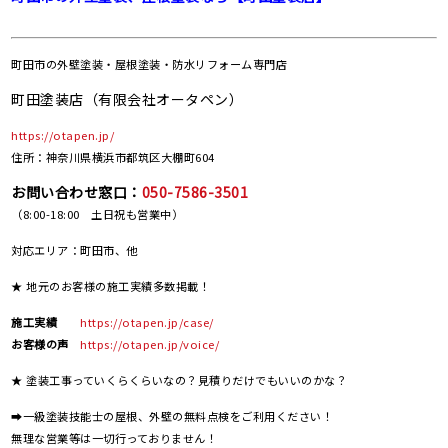
町田市の
外壁塗装・屋根塗装・防水リフォーム専門店
町田塗装店（有限会社オータペン）
https://otapen.jp/
住所：神奈川県横浜市都筑区大棚町604
お問い合わせ窓口：
050-7586-3501
（8:00-18:00 土日祝も営業中）
対応エリア：町田市、他
★ 地元のお客様の施工実績多数掲載！
施工実績
https://otapen.jp/case/
お客様の声
https://otapen.jp/voice/
★ 塗装工事っていくらくらいなの？見積りだけでもいいのかな？
➡一級塗装技能士の屋根、外壁の無料点検をご利用ください！
無理な営業等は一切行っておりません！