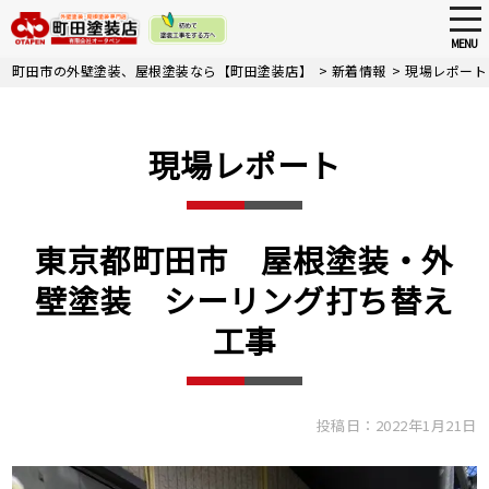
tog
nav
MENU
Skip
町田市の外壁塗装、屋根塗装なら【町田塗装店】
>
新着情報
>
現場レポート
to
main
content
現場レポート
東京都町田市 屋根塗装・外
壁塗装 シーリング打ち替え
工事
投稿日：2022年1月21日