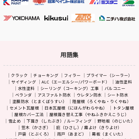
用語集
クラック
チョーキング
フィラー
プライマー（シーラー）
サイディング
ALC（エーエルシー/パワーボード）
油性塗料
水性塗料
シーリング（コーキング）工事
バルコニー
ベランダ
アスファルト防水
ウレタン防水
シート防水
塗膜防水（とまくぼうすい）
陸屋根（ろくやね・りくやね）
セメント瓦屋根
日本瓦屋根（にほんがわらやね）
トタン屋根
屋根カバー工法
屋根葺き替え工事（やねふきかえこうじ）
雪止め
下葺き（したぶき）/ ルーフィング
野地板（のじいた）
笠木（かさぎ）
庇（ひさし）/ 霧よけ（きりよけ）
戸袋（とぶくろ）
雨戸（あまど）
幕板（まくいた）