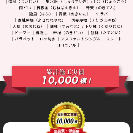
這樋（はいどい）
集水器 （しゅうすいき）/上合（じょうごう）
雨どい
棟板金（むねばんきん）
軒天（のきてん）
破風（はふ）
貫板（ぬきいた）
ケラバ
寄棟屋根（よせむねやね）
切妻屋根（きりづまやね）
大棟（おおむね）
隅棟（すみむね）/ 下り棟（くだりむね）
ドーマー
鼻隠し
軒樋（のきどい）
竪樋（たてどい）
パラペット
FRP防水
アスファルトシングル
スレート
コロニアル