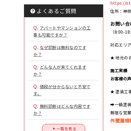
https://o
よくあるご質問
住所：神奈
お問い合
Q.
アパートやマンションの工
（8:00-
事も可能ですか？
対応エリ
Q.
なぜ診断は無料なのです
か？
★ 地元の
Q.
どんな人が来てくれます
施工実績
か？
お客様の
Q.
値段が分からないと不安で
★ 塗装工
す。
➡一級塗
Q.
無料診断はどんな内容です
無理な営
か？
外壁屋根
一覧を見る