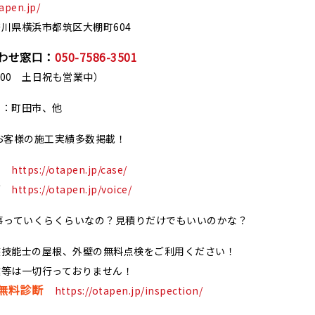
tapen.jp/
川県横浜市都筑区大棚町604
わせ窓口：
050-7586-3501
18:00 土日祝も営業中）
ア：町田市、他
お客様の施工実績多数掲載！
https://otapen.jp/case/
声
https://otapen.jp/voice/
事っていくらくらいなの？見積りだけでもいいのかな？
装技能士の屋根、外壁の無料点検をご利用ください！
業等は一切行っておりません！
無料診断
https://otapen.jp/inspection/