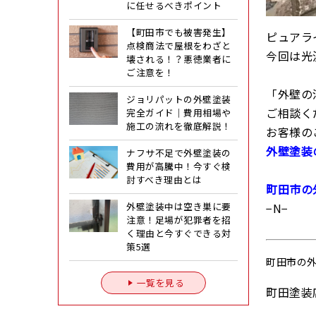
に任せるべきポイント
【町田市でも被害発生】
ピュアラ
点検商法で屋根をわざと
今回は光
壊される！？悪徳業者に
ご注意を！
「外壁の
ジョリパットの外壁塗装
ご相談く
完全ガイド｜費用相場や
施工の流れを徹底解説！
お客様の
外壁塗装
ナフサ不足で外壁塗装の
費用が高騰中！今すぐ検
討すべき理由とは
町田市の
外壁塗装中は空き巣に要
−N−
注意！足場が犯罪者を招
く理由と今すぐできる対
策5選
町田市の
一覧を見る
町田塗装