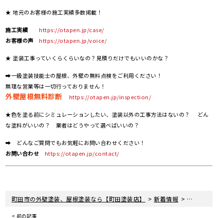
★ 地元のお客様の施工実績多数掲載！
施工実績
https://otapen.jp/case/
お客様の声
https://otapen.jp/voice/
★ 塗装工事っていくらくらいなの？見積りだけでもいいのかな？
➡一級塗装技能士の屋根、外壁の無料点検をご利用ください！
無理な営業等は一切行っておりません！
外壁屋根無料診断
https://otapen.jp/inspection/
★色を塗る前にシミュレーションしたい、塗装以外の工事方法はないの？ どん
な塗料がいいの？ 業者はどうやって選べばいいの？
➡ どんなご質問でもお気軽にお問い合わせください！
お問い合わせ
https://otapen.jp/contact/
>
>
町田市の外壁塗装、屋根塗装なら【町田塗装店】
新着情報
お知らせ
< 前の記事