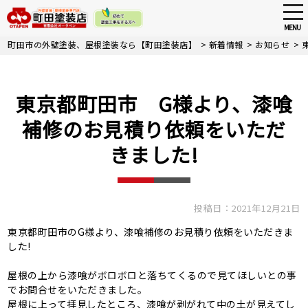
tog
nav
MENU
Skip
町田市の外壁塗装、屋根塗装なら【町田塗装店】
>
新着情報
>
お知らせ
>
to
main
content
東京都町田市 G様より、漆喰
補修のお見積り依頼をいただ
きました!
投稿日：2021年12月21日
東京都町田市のG様より、漆喰補修のお見積り依頼をいただきま
した!
屋根の上から漆喰がボロボロと落ちてくるので見てほしいとの事
でお問合せをいただきました。
屋根に上って拝見したところ、漆喰が剥がれて中の土が見えてし