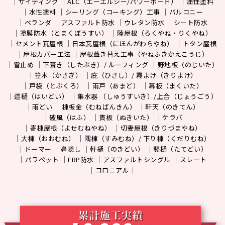
サイディング
ALC（エーエルシー/パワーボード）
油性塗料
水性塗料
シーリング（コーキング）工事
バルコニー
ベランダ
アスファルト防水
ウレタン防水
シート防水
塗膜防水（とまくぼうすい）
陸屋根（ろくやね・りくやね）
セメント瓦屋根
日本瓦屋根（にほんがわらやね）
トタン屋根
屋根カバー工法
屋根葺き替え工事（やねふきかえこうじ）
雪止め
下葺き（したぶき）/ ルーフィング
野地板（のじいた）
笠木（かさぎ）
庇（ひさし）/ 霧よけ（きりよけ）
戸袋（とぶくろ）
雨戸（あまど）
幕板（まくいた）
這樋（はいどい）
集水器 （しゅうすいき）/上合（じょうごう）
雨どい
棟板金（むねばんきん）
軒天（のきてん）
破風（はふ）
貫板（ぬきいた）
ケラバ
寄棟屋根（よせむねやね）
切妻屋根（きりづまやね）
大棟（おおむね）
隅棟（すみむね）/ 下り棟（くだりむね）
ドーマー
鼻隠し
軒樋（のきどい）
竪樋（たてどい）
パラペット
FRP防水
アスファルトシングル
スレート
コロニアル