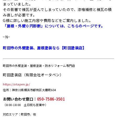
まっていました。
その影響で棟瓦が歪んでしまっていたので、漆喰補修と棟瓦の積
み直しが必要です。
G様に詳しい施工内容や費用などをご案内しました。
「屋根・外壁０円診断」については、こちらのページです。
−N−
町田市の外壁塗装、屋根塗装なら【町田塗装店】
町田市の
外壁塗装・屋根塗装・防水リフォーム専門店
町田塗装店（有限会社オータペン）
https://otapen.jp/
住所：神奈川県横浜市都筑区大棚町604
お問い合わせ窓口：
050-7586-3501
（8:00-18:00 土日祝も営業中）
対応エリア：町田市、他